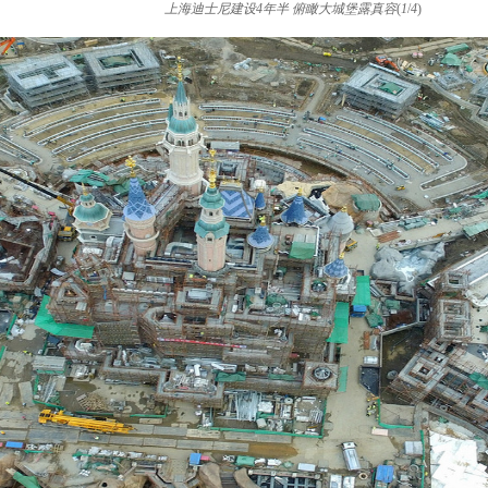
上海迪士尼建设4年半 俯瞰大城堡露真容
(
1
/
4
)