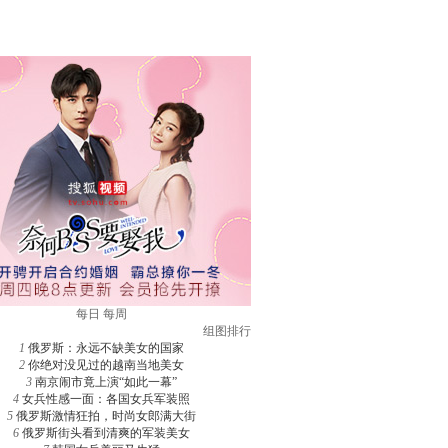
每日
每周
组图排行
1
俄罗斯：永远不缺美女的国家
2
你绝对没见过的越南当地美女
3
南京闹市竟上演“如此一幕”
4
女兵性感一面：各国女兵军装照
5
俄罗斯激情狂拍，时尚女郎满大街
6
俄罗斯街头看到清爽的军装美女