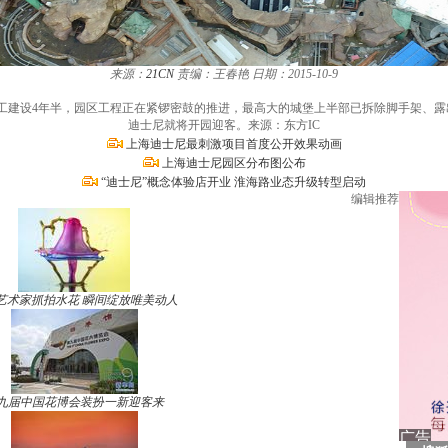
来源：
21CN
责编：王春艳
日期：2015-10-9
来开工建设4年半，园区工程正在紧锣密鼓的推进，最高大的城堡上半部已拆除脚手架、露
迪士尼就将开园迎客。来源：东方IC
上海迪士尼最刺激项目首度公开效果动画
上海迪士尼园区分布图公布
“迪士尼”概念体验店开业 淮海路业态升级转型启动
编辑推荐
艺术家抓拍水花 瞬间绽放唯美动人
九届中国花博会装扮一新迎客来