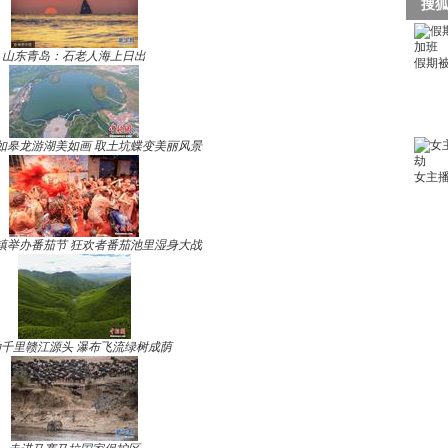
山东青岛：石老人海上日出
如皋龙游湖美如画 取土坑蝶变美丽风景
镇举办番茄节 狂欢者番茄池里湿身大战
千里赣江源头 瀑布飞流绿树成荫